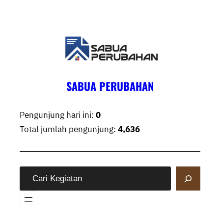
Skip
to
content
SABUA PERUBAHAN
Pengunjung hari ini:
0
Total jumlah pengunjung:
4,636
S
e
a
r