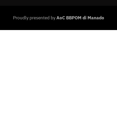
Proudly presented by
AoC BBPOM di Manado