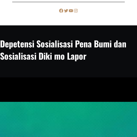
c
Facebook
Twitter
YouTube
Instagram
h
Depetensi Sosialisasi Pena Bumi dan
Sosialisasi Diki mo Lapor