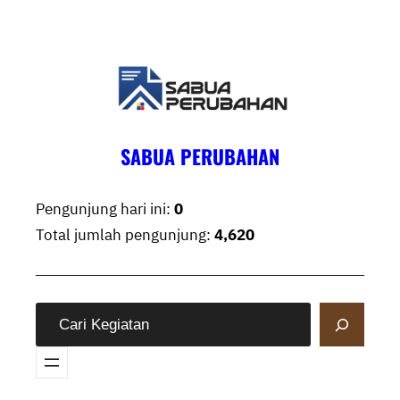
Skip
to
content
SABUA PERUBAHAN
Pengunjung hari ini:
0
Total jumlah pengunjung:
4,620
S
e
a
r