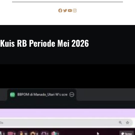
c
Facebook
Twitter
YouTube
Instagram
h
Kuis RB Periode Mei 2026