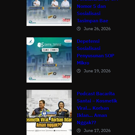
Nomor 5 dan
Sosialisasi
Tasimpan Bae
June 26, 2026
Depetensi
Sosialisasi
Penyusunan SOP
Mikro
June 19, 2026
Podcast Bacarita
Santai – Kosmetik
Viral… Korban
Iklan… Aman
Nggak??
June 17, 2026