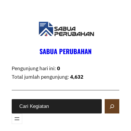
Skip
to
content
SABUA PERUBAHAN
Pengunjung hari ini:
0
Total jumlah pengunjung:
4,632
S
e
a
r