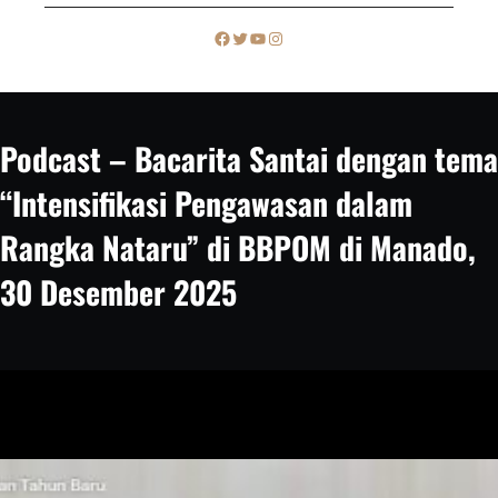
c
Facebook
Twitter
YouTube
Instagram
h
Podcast – Bacarita Santai dengan tema
“Intensifikasi Pengawasan dalam
Rangka Nataru” di BBPOM di Manado,
30 Desember 2025