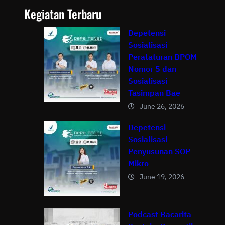
Kegiatan Terbaru
Depetensi
Sosialisasi
Perataturan BPOM
Nomor 5 dan
Sosialisasi
Tasimpan Bae
June 26, 2026
Depetensi
Sosialisasi
Penyusunan SOP
Mikro
June 19, 2026
Podcast Bacarita