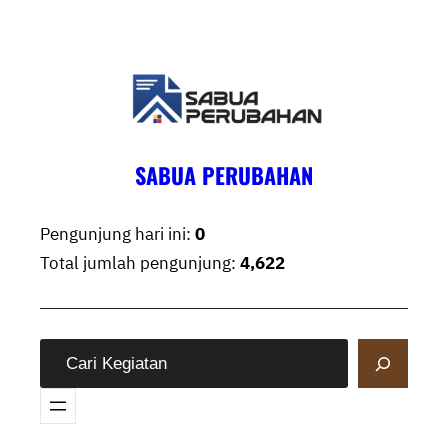
Skip
to
content
SABUA PERUBAHAN
Pengunjung hari ini:
0
Total jumlah pengunjung:
4,622
S
e
a
r