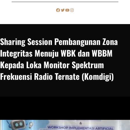
c
Facebook
Twitter
YouTube
Instagram
h
Sharing Session Pembangunan Zona
Integritas Menuju WBK dan WBBM
Kepada Loka Monitor Spektrum
Frekuensi Radio Ternate (Komdigi)