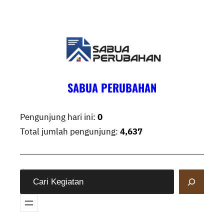
Skip
to
content
SABUA PERUBAHAN
Pengunjung hari ini:
0
Total jumlah pengunjung:
4,637
S
e
a
r