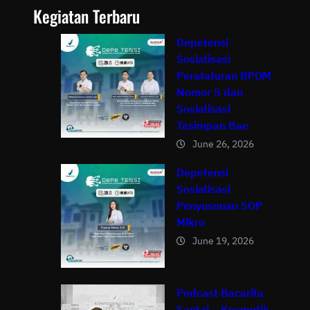
Kegiatan Terbaru
Depetensi
Sosialisasi
Perataturan BPOM
Nomor 5 dan
Sosialisasi
Tasimpan Bae
June 26, 2026
Depetensi
Sosialisasi
Penyusunan SOP
Mikro
June 19, 2026
Podcast Bacarita
Santai – Kosmetik