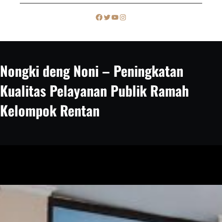
c
Facebook
Twitter
YouTube
Instagram
h
Nongki deng Noni – Peningkatan
Kualitas Pelayanan Publik Ramah
Kelompok Rentan