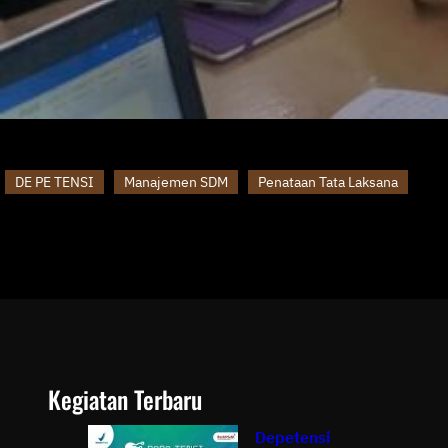
DE PE TENSI
Manajemen SDM
Penataan Tata Laksana
Kegiatan Terbaru
Depetensi