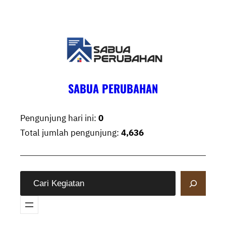
Skip
to
content
SABUA PERUBAHAN
Pengunjung hari ini:
0
Total jumlah pengunjung:
4,636
S
e
a
r