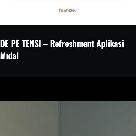
c
Facebook
Twitter
YouTube
Instagram
h
DE PE TENSI – Refreshment Aplikasi
Midal