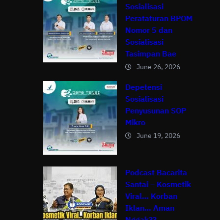
Sosialisasi
Perataturan BPOM
Nomor 5 dan
Sosialisasi
Tasimpan Bae
June 26, 2026
Depetensi
Sosialisasi
Penyusunan SOP
Mikro
June 19, 2026
Podcast Bacarita
Santai – Kosmetik
Viral… Korban
Iklan… Aman
Nggak??